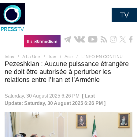
TV
Infos
/
A La Une
/
Iran
/
Asie
/
L’INFO EN CONTINU
Pezeshkian : Aucune puissance étrangère
ne doit être autorisée à perturber les
relations entre l’Iran et l’Arménie
Saturday, 30 August 2025 6:26 PM
[ Last
Update: Saturday, 30 August 2025 6:26 PM ]