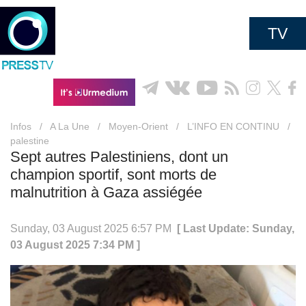
TV
Infos
/
A La Une
/
Moyen-Orient
/
L’INFO EN CONTINU
/
palestine
Sept autres Palestiniens, dont un
champion sportif, sont morts de
malnutrition à Gaza assiégée
Sunday, 03 August 2025 6:57 PM
[ Last Update: Sunday,
03 August 2025 7:34 PM ]