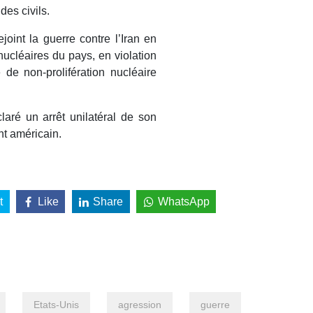
des civils.
ejoint la guerre contre l’Iran en
 nucléaires du pays, en violation
de non-prolifération nucléaire
claré un arrêt unilatéral de son
t américain.
t
Like
Share
WhatsApp
Etats-Unis
agression
guerre