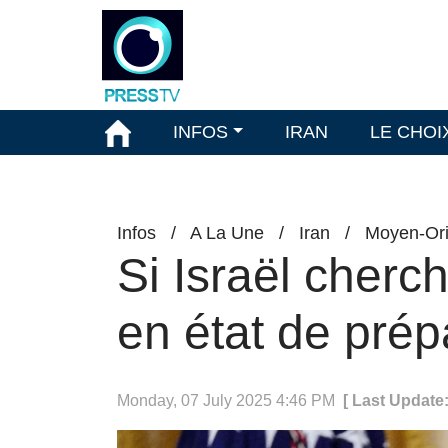
INFOS
IRAN
LE CHOI
Infos
/
A La Une
/
Iran
/
Moyen-Ori
Si Israël cherch
en état de prép
Monday, 07 July 2025 4:46 PM
[ Last Update