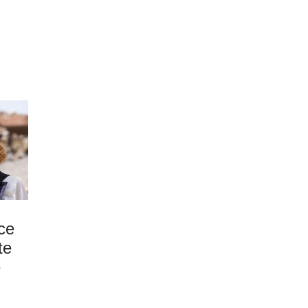
ce
te
e