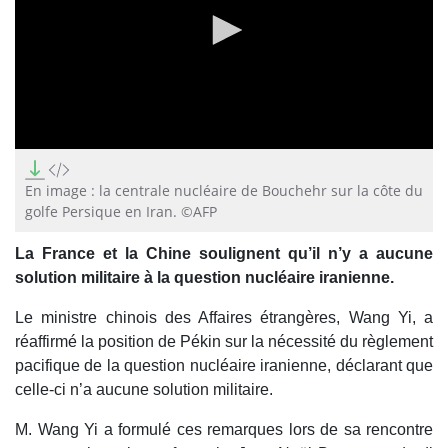
0
seconds
of
En image : la centrale nucléaire de Bouchehr sur la côte du
0
golfe Persique en Iran. ©AFP
seconds
La France et la Chine soulignent qu’il n’y a aucune
solution militaire à la question nucléaire iranienne.
Le ministre chinois des Affaires étrangères, Wang Yi, a
réaffirmé la position de Pékin sur la nécessité du règlement
pacifique de la question nucléaire iranienne, déclarant que
celle-ci n’a aucune solution militaire.
M. Wang Yi a formulé ces remarques lors de sa rencontre