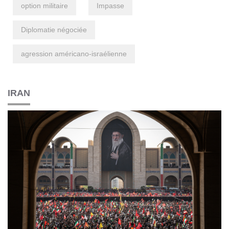
option militaire
Impasse
Diplomatie négociée
agression américano-israélienne
IRAN