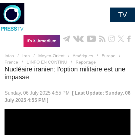
TV
Infos
/
Iran
/
Moyen-Orient
/
Amériques
/
Europe
/
France
/
L’INFO EN CONTINU
/
Reportage
Nucléaire iranien: l'option militaire est une
impasse
Sunday, 06 July 2025 4:55 PM
[ Last Update: Sunday, 06
July 2025 4:55 PM ]