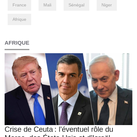
France
Mali
Sénégal
Niger
Afrique
AFRIQUE
Crise de Ceuta : l’éventuel rôle du