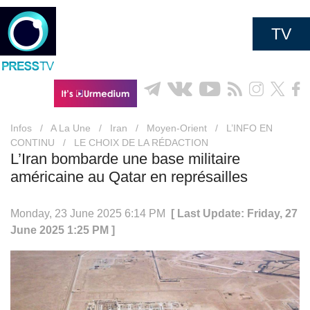
TV
Infos
/
A La Une
/
Iran
/
Moyen-Orient
/
L’INFO EN
CONTINU
/
LE CHOIX DE LA RÉDACTION
L’Iran bombarde une base militaire
américaine au Qatar en représailles
Monday, 23 June 2025 6:14 PM
[ Last Update: Friday, 27
June 2025 1:25 PM ]