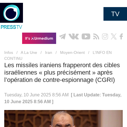
TV
Infos
/
A La Une
/
Iran
/
Moyen-Orient
/
L’INFO EN
CONTINU
Les missiles iraniens frapperont des cibles
israéliennes « plus précisément » après
l’opération de contre-espionnage (CGRI)
Tuesday, 10 June 2025 8:56 AM
[ Last Update: Tuesday,
10 June 2025 8:56 AM ]