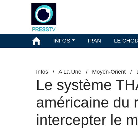
INFOS
IRAN
LE CHOI
Infos
/
A La Une
/
Moyen-Orient
/
Le système THA
américaine du r
intercepter le 