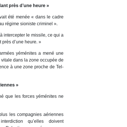
ant près d’une heure »
avait été menée « dans le cadre
u régime sioniste criminel ».
 intercepter le missile, ce qui a
t près d’une heure. »
es armées yéménites a mené une
ne vitale dans la zone occupée de
érence à une zone proche de Tel-
riennes »
né que les forces yéménites ne
 plus les compagnies aériennes
terdiction qu’elles doivent