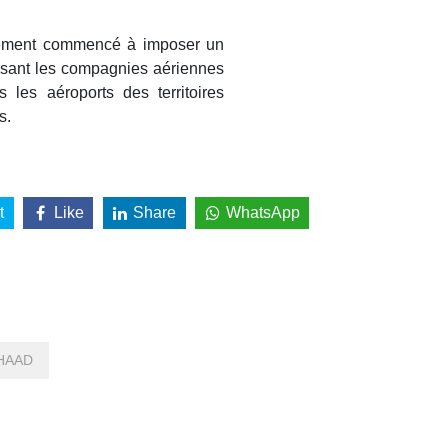
alement commencé à imposer un
tissant les compagnies aériennes
 les aéroports des territoires
s.
t
Like
Share
WhatsApp
HAAD