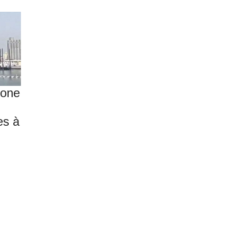
gone
es à