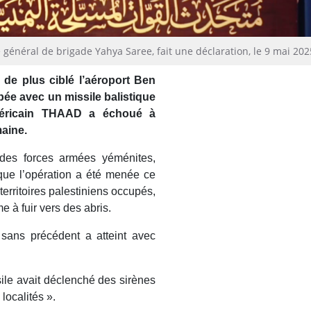
 général de brigade Yahya Saree, fait une déclaration, le 9 mai 202
de plus ciblé l’aéroport Ben
pée avec un missile balistique
méricain THAAD a échoué à
maine.
des forces armées yéménites,
que l’opération a été menée ce
erritoires palestiniens occupés,
e à fuir vers des abris.
e sans précédent a atteint avec
sile avait déclenché des sirènes
localités ».