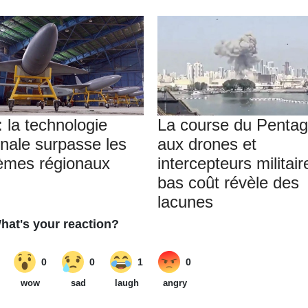
: la technologie
La course du Penta
onale surpasse les
aux drones et
èmes régionaux
intercepteurs militair
bas coût révèle des
lacunes