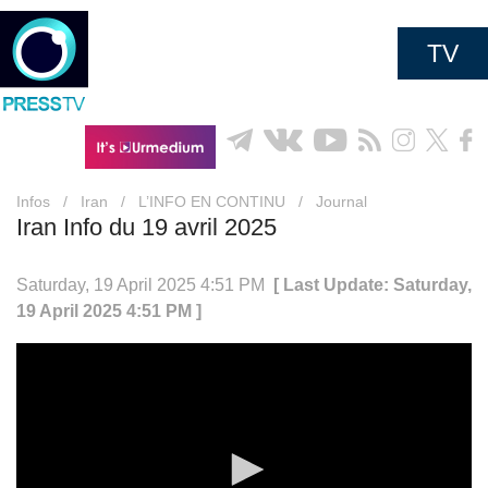
TV
Infos
/
Iran
/
L’INFO EN CONTINU
/
Journal
Iran Info du 19 avril 2025
Saturday, 19 April 2025 4:51 PM
[ Last Update: Saturday,
19 April 2025 4:51 PM ]