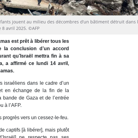
nfants jouent au milieu des décombres d’un bâtiment détruit dans 
e 8 avril 2025. ©AFP
as est prêt à libérer tous les
de la conclusion d’un accord
rant qu’Israël mettra fin à sa
 a affirmé ce lundi 14 avril,
Hamas.
s israéliens dans le cadre d’un
 et en échange de la fin de la
 la bande de Gaza et de l’entrée
u à l’AFP.
les progrès vers un cessez-le-feu.
captifs [à libérer], mais plutôt
d’Israël] ne respecte pas ses