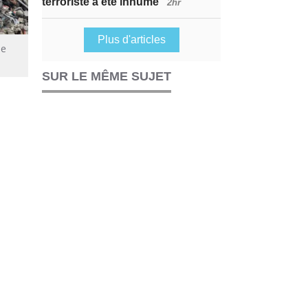
terroriste a été inhumé
2hr
Plus d'articles
le
SUR LE MÊME SUJET