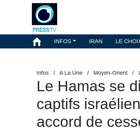
INFOS
IRAN
LE CHOI
Infos
/
A La Une
/
Moyen-Orient
/
Le Hamas se dit
captifs israéli
accord de cess