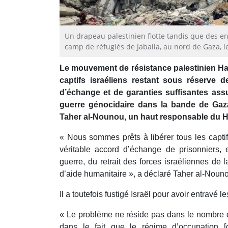
Un drapeau palestinien flotte tandis que des e
camp de réfugiés de Jabalia, au nord de Gaza, l
Le mouvement de résistance palestinien Ham
captifs israéliens restant sous réserve 
d’échange et de garanties suffisantes assu
guerre génocidaire dans la bande de Gaza,
Taher al-Nounou, un haut responsable du 
« Nous sommes prêts à libérer tous les captif
véritable accord d’échange de prisonniers,
guerre, du retrait des forces israéliennes de
d’aide humanitaire », a déclaré Taher al-Nouno
Il a toutefois fustigé Israël pour avoir entravé 
« Le problème ne réside pas dans le nombre de 
dans le fait que le régime d’occupation [