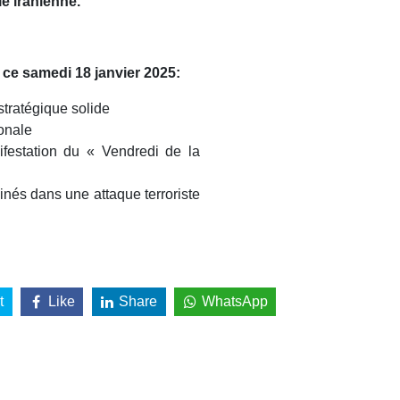
le iranienne.
e ce samedi 18 janvier 2025:
stratégique solide
ionale
festation du « Vendredi de la
nés dans une attaque terroriste
t
Like
Share
WhatsApp