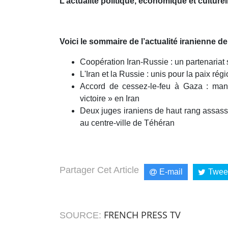
L’actualité politique, économique et culturel
minutes,
45
seconds
Volume
90%
Voici le sommaire de l’actualité iranienne d
Coopération Iran-Russie : un partenariat 
L'Iran et la Russie : unis pour la paix rég
Accord de cessez-le-feu à Gaza : mani
victoire » en Iran
Deux juges iraniens de haut rang assassi
au centre-ville de Téhéran
Partager Cet Article
E-mail
Twee
FRENCH PRESS TV
SOURCE: