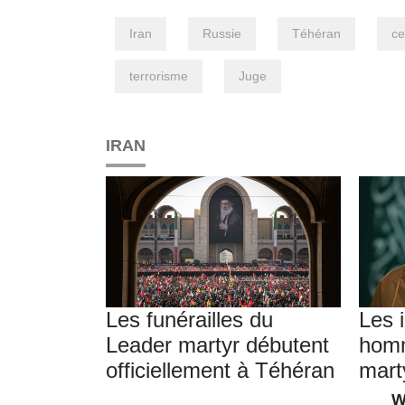
Iran
Russie
Téhéran
ce
terrorisme
Juge
IRAN
Les funérailles du
Les 
Leader martyr débutent
hom
officiellement à Téhéran
mart