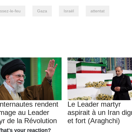
ssez-le-feu
Gaza
Israël
attentat
internautes rendent
Le Leader martyr
mage au Leader
aspirait à un Iran di
yr de la Révolution
et fort (Araghchi)