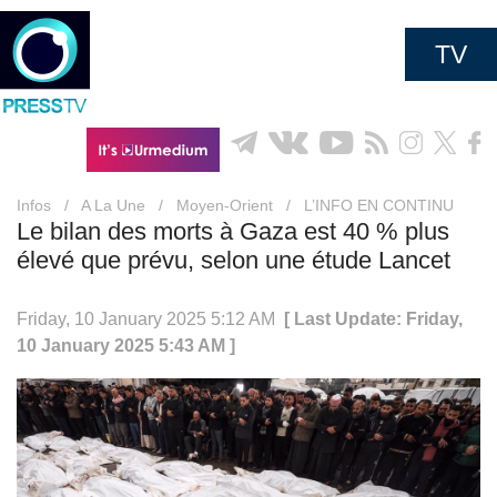
TV
Infos
/
A La Une
/
Moyen-Orient
/
L’INFO EN CONTINU
Le bilan des morts à Gaza est 40 % plus
élevé que prévu, selon une étude Lancet
Friday, 10 January 2025 5:12 AM
[ Last Update: Friday,
10 January 2025 5:43 AM ]