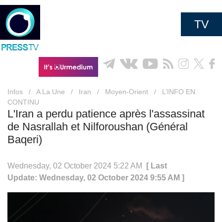
TV
Infos
/
A La Une
/
Iran
/
Moyen-Orient
/
L’INFO EN
CONTINU
L'Iran a perdu patience après l'assassinat
de Nasrallah et Nilforoushan (Général
Baqeri)
Wednesday, 02 October 2024 5:22 AM
[ Last
Update: Wednesday, 02 October 2024 9:55 AM ]