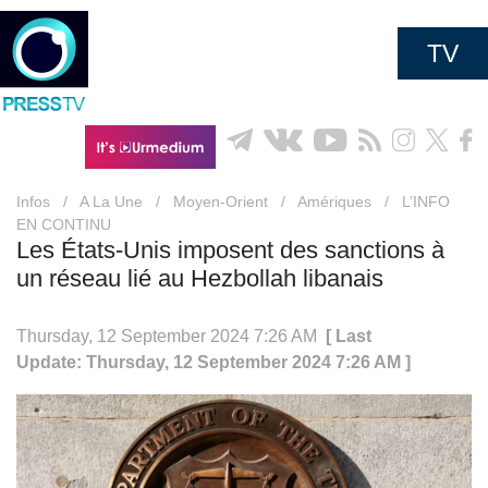
TV
Infos
/
A La Une
/
Moyen-Orient
/
Amériques
/
L’INFO
EN CONTINU
Les États-Unis imposent des sanctions à
un réseau lié au Hezbollah libanais
Thursday, 12 September 2024 7:26 AM
[ Last
Update: Thursday, 12 September 2024 7:26 AM ]