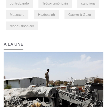
contrebande
Trésor américain
sanctions
Massacre
Hezboallah
Guerre à Gaza
réseau finanicer
A LA UNE