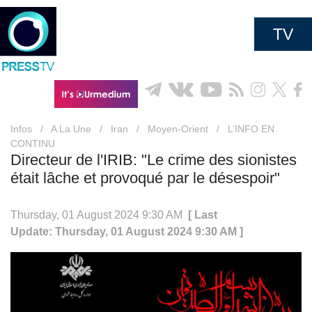
TV
Infos
/
A La Une
/
Iran
/
Moyen-Orient
/
L’INFO EN
CONTINU
Directeur de l'IRIB: "Le crime des sionistes
était lâche et provoqué par le désespoir"
Thursday, 01 August 2024 9:30 AM
[ Last
Update: Thursday, 01 August 2024 9:30 AM ]