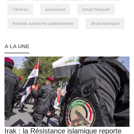
Téhéran
assassinat
Ismaïl Haniyeh
Autorité autonome palestinienne
Jihad islamique
A LA UNE
Irak : la Résistance islamique reporte