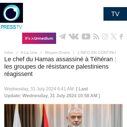
TV
Infos
/
A La Une
/
Moyen-Orient
/
L’INFO EN CONTINU
Le chef du Hamas assassiné à Téhéran :
les groupes de résistance palestiniens
réagissent
Wednesday, 31 July 2024 6:41 AM
[ Last
Update: Wednesday, 31 July 2024 10:58 AM ]