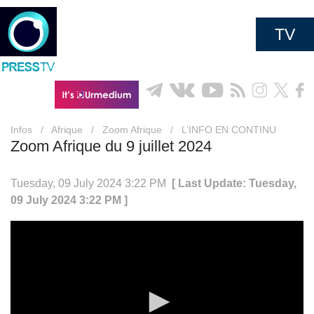
TV
Infos
/
Afrique
/
Zoom Afrique
/
L’INFO EN CONTINU
Zoom Afrique du 9 juillet 2024
Tuesday, 09 July 2024 3:22 PM
[ Last Update: Tuesday,
09 July 2024 3:22 PM ]