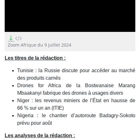
0
seconds
of
Zoom Afrique du 9 juillet 2024
18
minutes,
Les titres de la rédaction :
34
seconds
Tunisie : la Russie discute pour accéder au marché
des produits carnés
Drones for Africa de la Bostwanaise Marang
Mbaakanyi fabrique des drones à usages divers
Niger : les revenus miniers de l’État en hausse de
66 % sur un an (ITIE)
Nigeria : le chantier d’autoroute Badagry-Sokoto
prévu pour août
Les analyses de la rédaction :