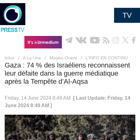
TV
Infos
/
A La Une
/
Moyen-Orient
/
L’INFO EN CONTINU
Gaza : 74 % des Israéliens reconnaissent
leur défaite dans la guerre médiatique
après la Tempête d’Al-Aqsa
Friday, 14 June 2024 8:49 AM
[ Last Update: Friday, 14
June 2024 8:49 AM ]