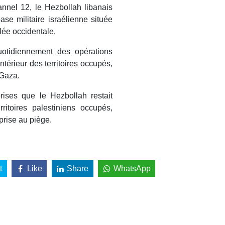
annel 12, le Hezbollah libanais
ase militaire israélienne située
lée occidentale.
uotidiennement des opérations
ntérieur des territoires occupés,
 Gaza.
rises que le Hezbollah restait
ritoires palestiniens occupés,
prise au piège.
t
Like
Share
WhatsApp