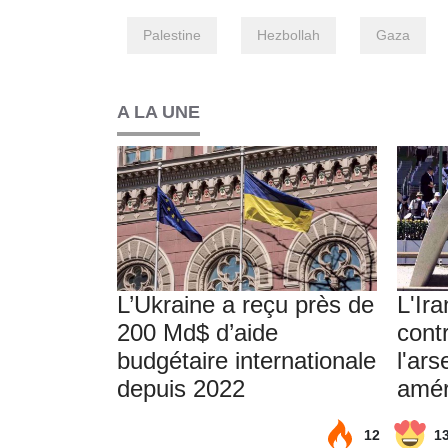
Palestine
Hezbollah
Gaza
A LA UNE
L’Ukraine a reçu près de
L'Ir
200 Md$ d’aide
cont
budgétaire internationale
l'ars
depuis 2022
amér