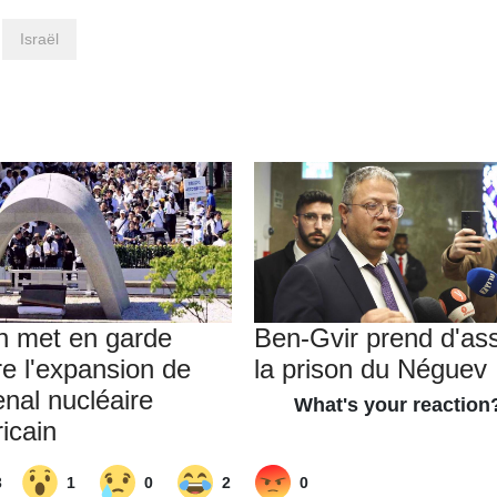
Israël
an met en garde
Ben-Gvir prend d'as
re l'expansion de
la prison du Néguev
enal nucléaire
icain