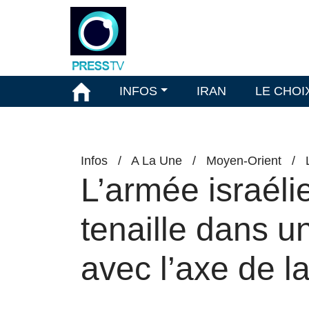
INFOS
IRAN
LE CHOI
Infos
/
A La Une
/
Moyen-Orient
/
L’armée israéli
tenaille dans u
avec l’axe de l