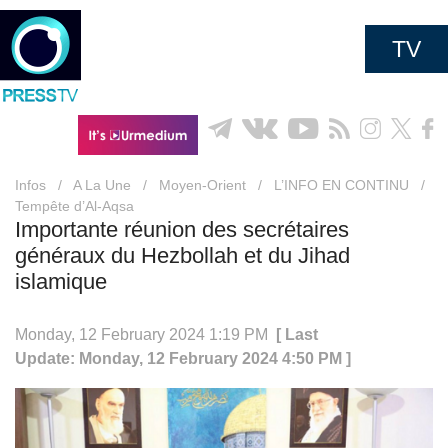
TV
Infos
/
A La Une
/
Moyen-Orient
/
L’INFO EN CONTINU
/
Tempête d’Al-Aqsa
Importante réunion des secrétaires
généraux du Hezbollah et du Jihad
islamique
Monday, 12 February 2024 1:19 PM
[ Last
Update: Monday, 12 February 2024 4:50 PM ]