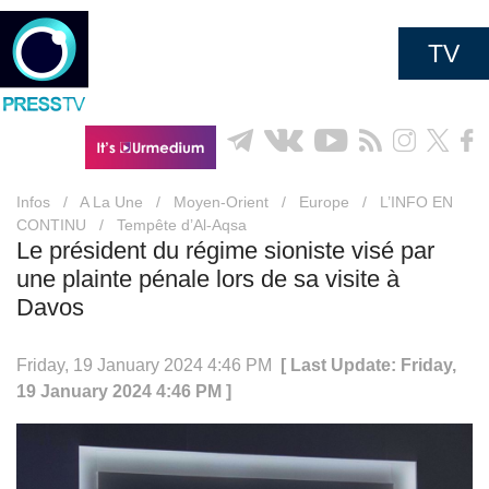
TV
Infos
/
A La Une
/
Moyen-Orient
/
Europe
/
L’INFO EN
CONTINU
/
Tempête d’Al-Aqsa
Le président du régime sioniste visé par
une plainte pénale lors de sa visite à
Davos
Friday, 19 January 2024 4:46 PM
[ Last Update: Friday,
19 January 2024 4:46 PM ]