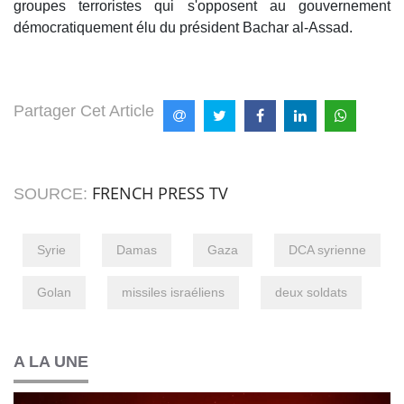
groupes terroristes qui s'opposent au gouvernement
démocratiquement élu du président Bachar al-Assad.
Partager Cet Article
FRENCH PRESS TV
SOURCE:
Syrie
Damas
Gaza
DCA syrienne
Golan
missiles israéliens
deux soldats
A LA UNE