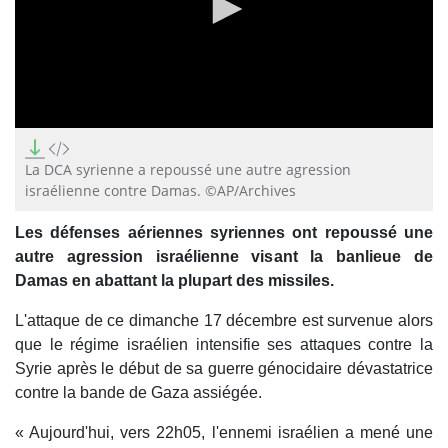
0
seconds
of
La DCA syrienne a repoussé une autre agression
0
israélienne contre Damas. ©AP/Archives
seconds
Les défenses aériennes syriennes ont repoussé une
autre agression israélienne visant la banlieue de
Damas en abattant la plupart des missiles.
L'attaque de ce dimanche 17 décembre est survenue alors
que le régime israélien intensifie ses attaques contre la
Syrie après le début de sa guerre génocidaire dévastatrice
contre la bande de Gaza assiégée.
« Aujourd'hui, vers 22h05, l'ennemi israélien a mené une