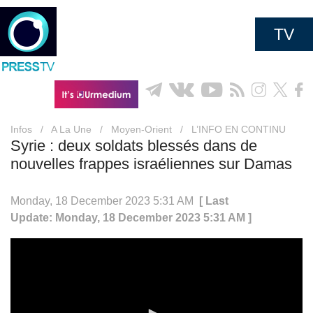
TV
Infos
/
A La Une
/
Moyen-Orient
/
L’INFO EN CONTINU
Syrie : deux soldats blessés dans de
nouvelles frappes israéliennes sur Damas
Monday, 18 December 2023 5:31 AM
[ Last
Update: Monday, 18 December 2023 5:31 AM ]