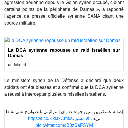
agression aérienne depuis le Golan syrien occupé, ciblant
certains points de la périphérie de Damas », a rapporté
l'agence de presse officielle syrienne SANA citant une
source militaire.
La DCA syrienne repousse un raid israélien sur
Damas
undefined
Le ministère syrien de la Défense a déclaré que deux
soldats ont été blessés et a confirmé que la DCA syrienne
a réussi à intercepter plusieurs missiles israéliens.
إصابة عسكريين اثنين جراء عدوان إسرائيلي بالصواريخ على نقاط
https://t.co/KkkikCmfxU
#دمشق
بريف
pic.twitter.com/IB8zSaFSYM