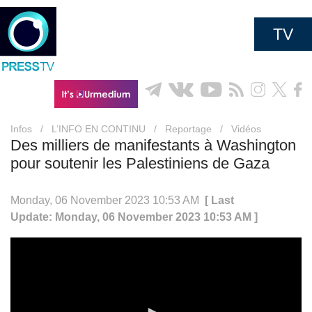
TV
Infos
/
L’INFO EN CONTINU
/
Reportage
/
Vidéos
Des milliers de manifestants à Washington
pour soutenir les Palestiniens de Gaza
Monday, 06 November 2023 10:53 AM
[ Last
Update: Monday, 06 November 2023 10:53 AM ]