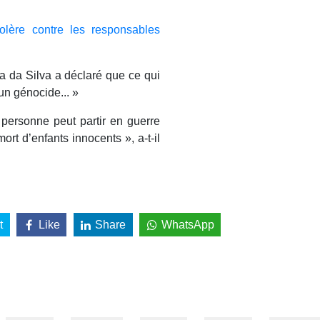
olère contre les responsables
la da Silva a déclaré que ce qui
un génocide... »
personne peut partir en guerre
ort d’enfants innocents », a-t-il
t
Like
Share
WhatsApp