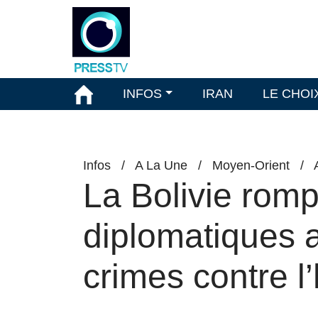
INFOS
IRAN
LE CHOI
Infos
/
A La Une
/
Moyen-Orient
/
La Bolivie romp
diplomatiques a
crimes contre l