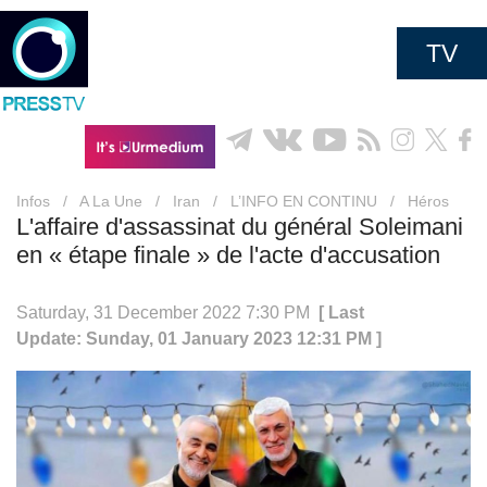
TV
Infos
/
A La Une
/
Iran
/
L’INFO EN CONTINU
/
Héros
L'affaire d'assassinat du général Soleimani
en « étape finale » de l'acte d'accusation
Saturday, 31 December 2022 7:30 PM
[ Last
Update: Sunday, 01 January 2023 12:31 PM ]