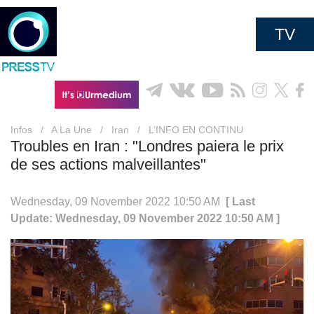
TV
Infos
/
A La Une
/
Iran
/
L’INFO EN CONTINU
Troubles en Iran : "Londres paiera le prix
de ses actions malveillantes"
Wednesday, 09 November 2022 10:50 AM
[ Last
Update: Wednesday, 09 November 2022 10:50 AM ]