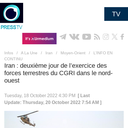
TV
Infos
/
A La Une
/
Iran
/
Moyen-Orient
/
L’INFO EN
CONTINU
Iran : deuxième jour de l’exercice des
forces terrestres du CGRI dans le nord-
ouest
Tuesday, 18 October 2022 4:30 PM
[ Last
Update: Thursday, 20 October 2022 7:54 AM ]