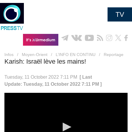
TV
Infos
/
Moyen-Orient
/
L’INFO EN CONTINU
/
Reportage
Karish: Israël lève les mains!
Tuesday, 11 October 2022 7:11 PM
[ Last
Update: Tuesday, 11 October 2022 7:11 PM ]