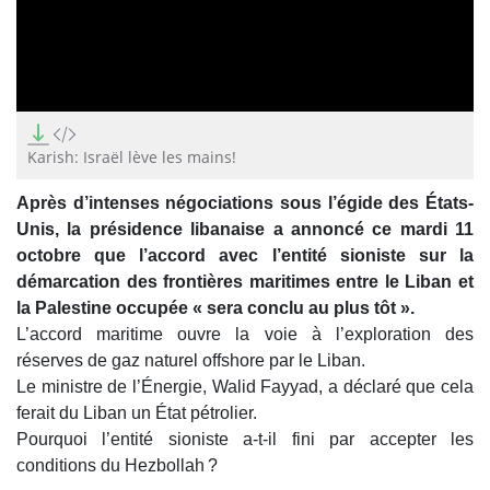
0
seconds
of
Karish: Israël lève les mains!
0
seconds
Après d’intenses négociations sous l’égide des États-
Unis, la présidence libanaise a annoncé ce mardi 11
octobre que l’accord avec l’entité sioniste sur la
démarcation des frontières maritimes entre le Liban et
la Palestine occupée « sera conclu au plus tôt ».
L’accord maritime ouvre la voie à l’exploration des
réserves de gaz naturel offshore par le Liban.
Le ministre de l’Énergie, Walid Fayyad, a déclaré que cela
ferait du Liban un État pétrolier.
Pourquoi l’entité sioniste a-t-il fini par accepter les
conditions du Hezbollah ?