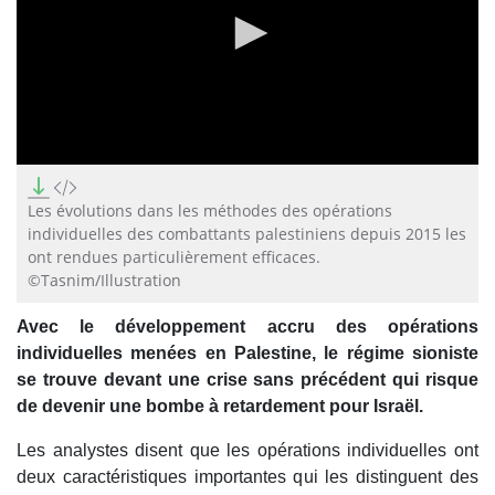
0
seconds
of
Les évolutions dans les méthodes des opérations
0
individuelles des combattants palestiniens depuis 2015 les
seconds
ont rendues particulièrement efficaces.
©Tasnim/Illustration
Avec le développement accru des opérations
individuelles menées en Palestine, le régime sioniste
se trouve devant une crise sans précédent qui risque
de devenir une bombe à retardement pour Israël.
Les analystes disent que les opérations individuelles ont
deux caractéristiques importantes qui les distinguent des