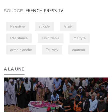
FRENCH PRESS TV
SOURCE:
Palestine
suicide
Israël
Résistance
Cisjordanie
martyre
arme blanche
Tel-Aviv
couteau
A LA UNE