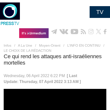
TV
Infos
/
A La Une
/
Moyen-Orient
/
L’INFO EN CONTINU
/
LE CHOIX DE LA RÉDACTION
Ce qui rend les attaques anti-israéliennes
mortelles
Wednesday, 06 April 2022 6:22 PM
[ Last
Update: Thursday, 07 April 2022 3:13 AM ]