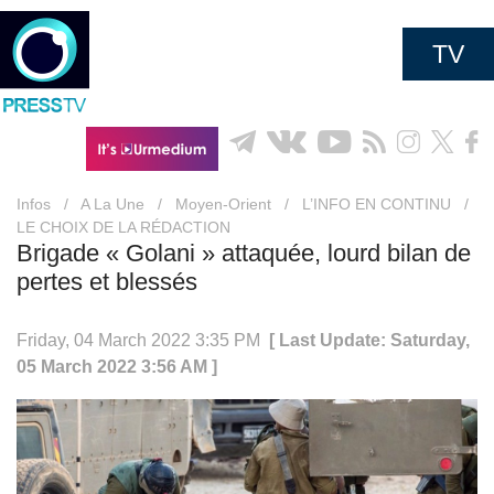
TV
Infos
/
A La Une
/
Moyen-Orient
/
L’INFO EN CONTINU
/
LE CHOIX DE LA RÉDACTION
Brigade « Golani » attaquée, lourd bilan de
pertes et blessés
Friday, 04 March 2022 3:35 PM
[ Last Update: Saturday,
05 March 2022 3:56 AM ]