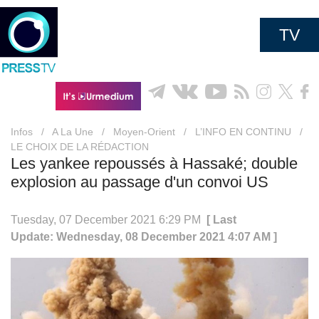
TV
Infos
/
A La Une
/
Moyen-Orient
/
L’INFO EN CONTINU
/
LE CHOIX DE LA RÉDACTION
Les yankee repoussés à Hassaké; double
explosion au passage d'un convoi US
Tuesday, 07 December 2021 6:29 PM
[ Last
Update: Wednesday, 08 December 2021 4:07 AM ]