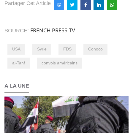
Partager Cet Article
FRENCH PRESS TV
SOURCE:
USA
Syrie
FDS
Conoco
al-Tanf
convois américains
A LA UNE