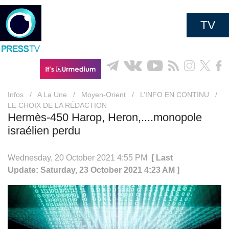
TV
Infos
/
A La Une
/
Moyen-Orient
/
L’INFO EN CONTINU
/
LE CHOIX DE LA RÉDACTION
Hermès-450 Harop, Heron,....monopole
israélien perdu
Wednesday, 20 October 2021 4:55 PM
[ Last
Update: Saturday, 23 October 2021 4:23 AM ]