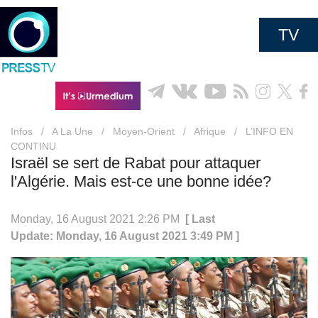
TV
Infos
/
A La Une
/
Moyen-Orient
/
Afrique
/
L’INFO EN
CONTINU
Israël se sert de Rabat pour attaquer
l'Algérie. Mais est-ce une bonne idée?
Monday, 16 August 2021 2:26 PM
[ Last
Update: Monday, 16 August 2021 3:49 PM ]