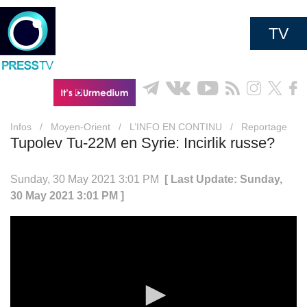
TV
Infos
/
Moyen-Orient
/
L’INFO EN CONTINU
/
Reportage
Tupolev Tu-22M en Syrie: Incirlik russe?
Sunday, 30 May 2021 3:01 PM
[ Last Update: Sunday,
30 May 2021 3:01 PM ]