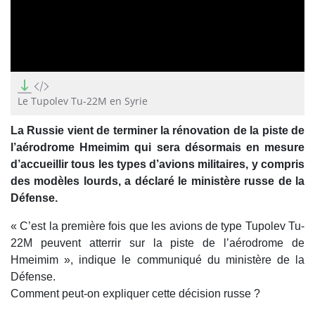
0
seconds
of
Le Tupolev Tu-22M en Syrie
0
seconds
La Russie vient de terminer la rénovation de la piste de
l’aérodrome Hmeimim qui sera désormais en mesure
d’accueillir tous les types d’avions militaires, y compris
des modèles lourds, a déclaré le ministère russe de la
Défense.
« C’est la première fois que les avions de type Tupolev Tu-
22M peuvent atterrir sur la piste de l’aérodrome de
Hmeimim », indique le communiqué du ministère de la
Défense.
Comment peut-on expliquer cette décision russe ?