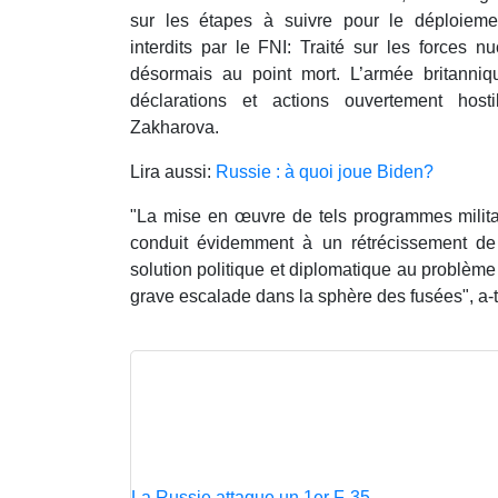
sur les étapes à suivre pour le déploiem
interdits par le FNI: Traité sur les forces n
désormais au point mort. L’armée britanniqu
déclarations et actions ouvertement hosti
Zakharova.
Lira aussi:
Russie : à quoi joue Biden?
"La mise en œuvre de tels programmes militai
conduit évidemment à un rétrécissement de
solution politique et diplomatique au problèm
grave escalade dans la sphère des fusées", a-t-
La Russie attaque un 1er F-35