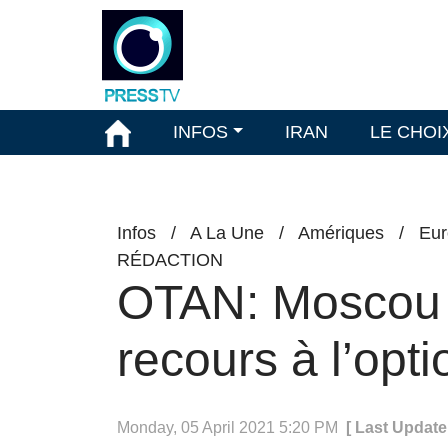
INFOS
IRAN
LE CHOI
Infos
/
A La Une
/
Amériques
/
Eur
RÉDACTION
OTAN: Moscou a
recours à l’opti
Monday, 05 April 2021 5:20 PM
[ Last Update