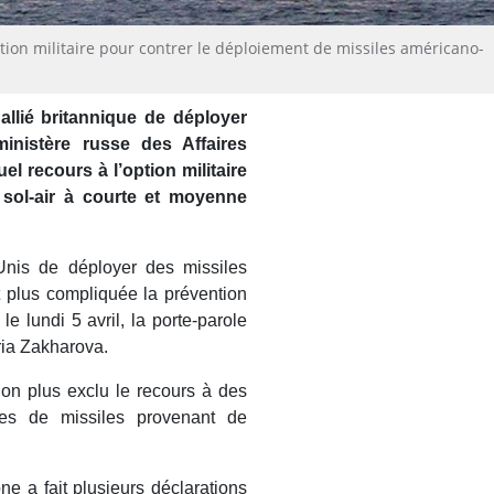
tion militaire pour contrer le déploiement de missiles américano-
llié britannique de déployer
ministère russe des Affaires
l recours à l’option militaire
 sol-air à courte et moyenne
Unis de déployer des missiles
t plus compliquée la prévention
e lundi 5 avril, la porte-parole
ria Zakharova.
non plus exclu le recours à des
es de missiles provenant de
e a fait plusieurs déclarations