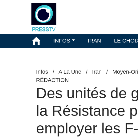
INFOS
IRAN
LE CHOI
Infos
/
A La Une
/
Iran
/
Moyen-Ori
RÉDACTION
Des unités de g
la Résistance p
employer les F-