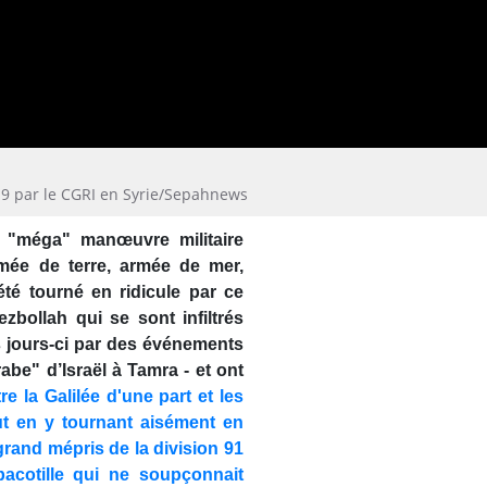
19 par le CGRI en Syrie/Sepahnews
la "méga" manœuvre militaire
rmée de terre, armée de mer,
été tourné en ridicule par ce
bollah qui se sont infiltrés
es jours-ci par des événements
be" d’Israël à Tamra - et ont
e la Galilée d'une part et les
ut en y tournant aisément en
grand mépris de la division 91
acotille qui ne soupçonnait