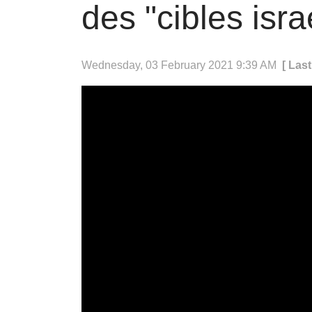
des "cibles isr
Wednesday, 03 February 2021 9:39 AM
[ Las