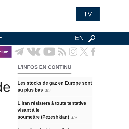
TV
EN
L'INFOS EN CONTINU
de
Les stocks de gaz en Europe sont
au plus bas
1hr
L'Iran résistera à toute tentative
visant à le
soumettre (Pezeshkian)
1hr