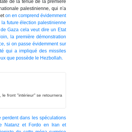
date de la tenue de la première
nationale palestinienne, qui n'a
 et
on en comprend évidemment
la future élection palestinienne
de Gaza cela veut dire un Etat
loin, la première démonstration
nce, si on passe évidemment sur
cité qui a impliqué des missiles
eux que possède le Hezbollah.
e front "intérieur" se retournera
 perdent dans les spéculations
re Natanz et Fordo en Iran et
sioniste de cette méga surprise