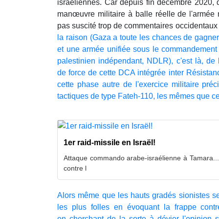
israéliennes. Car depuis fin décembre 2020, 
manœuvre militaire à balle réelle de l'armée 
pas suscité trop de commentaires occidentaux
la raison (Gaza a toute les chances de gagner 
et une armée unifiée sous le commandement 
palestinien indépendant, NDLR), c'est là, de 
de force de cette DCA intégrée inter Résista
cette phase autre de l'exercice militaire pré
tactiques de type Fateh-110, les mêmes que c
1er raid-missile en Israël!
Attaque commando arabe-israélienne à Tamara..., l
contre l
Alors même que les hauts gradés sionistes se
les plus folles en évoquant la frappe cont
en cherchant de la sorte à dévier l'opinion 