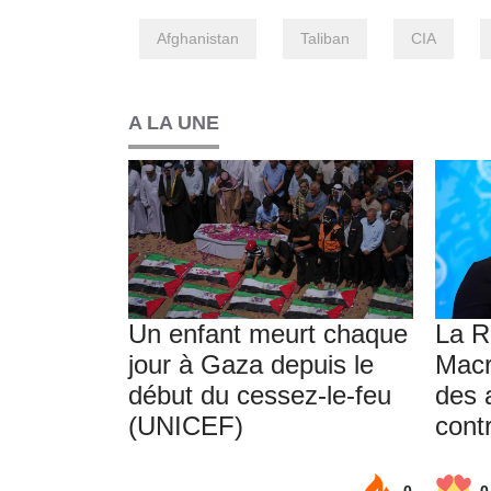
Afghanistan
Taliban
CIA
A LA UNE
Un enfant meurt chaque
La R
jour à Gaza depuis le
Macr
début du cessez-le-feu
des 
(UNICEF)
contr