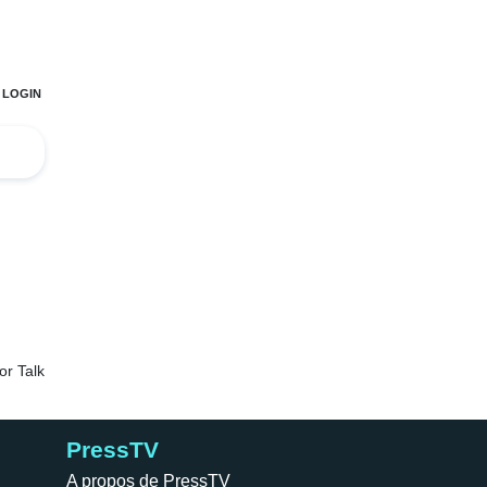
PressTV
A propos de PressTV