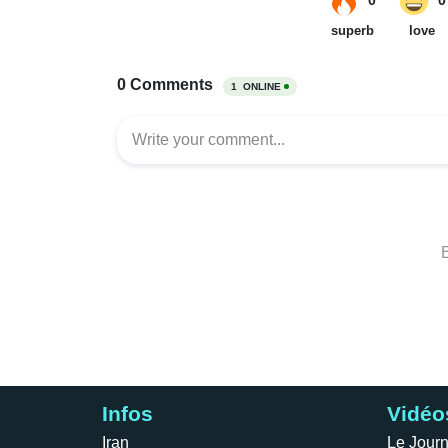
Infos
Vidéo
Iran
Le Journ