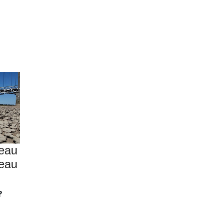
’eau
veau