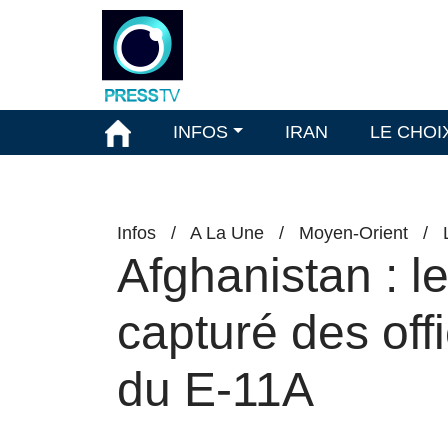
INFOS
IRAN
LE CHOI
Infos
/
A La Une
/
Moyen-Orient
/
Afghanistan : l
capturé des offi
du E-11A