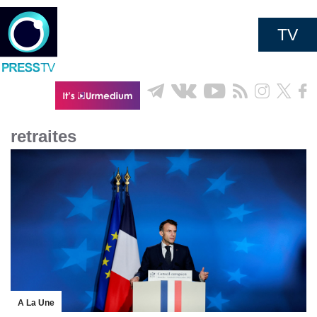
TV
retraites
A La Une