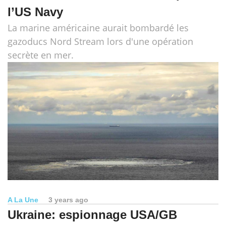
l’US Navy
La marine américaine aurait bombardé les
gazoducs Nord Stream lors d'une opération
secrète en mer.
A La Une
3 years ago
Ukraine: espionnage USA/GB