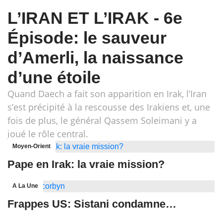
L’IRAN ET L’IRAK - 6e
Épisode: le sauveur
d’Amerli, la naissance
d’une étoile
Quand Daech a fait son apparition en Irak, l’Iran
s’est précipité à la rescousse des Irakiens et, une
fois de plus, le général Qassem Soleimani y a
joué le rôle central.
Moyen-Orient
Pape en Irak: la vraie mission?
A La Une
Frappes US: Sistani condamne…