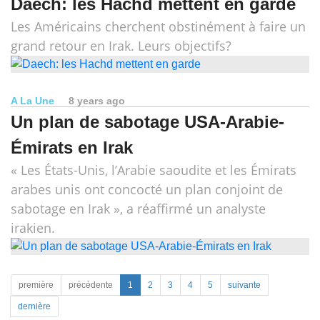
Daech: les Hachd mettent en garde
Les Américains cherchent obstinément à faire un
grand retour en Irak. Leurs objectifs?
A La Une
8 years ago
Un plan de sabotage USA-Arabie-
Émirats en Irak
« Les États-Unis, l’Arabie saoudite et les Émirats
arabes unis ont concocté un plan conjoint de
sabotage en Irak », a réaffirmé un analyste
irakien.
première
précédente
1
2
3
4
5
suivante
dernière