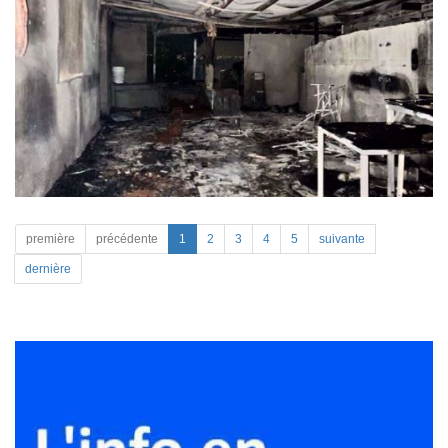
première
précédente
1
2
3
4
5
suivante
dernière