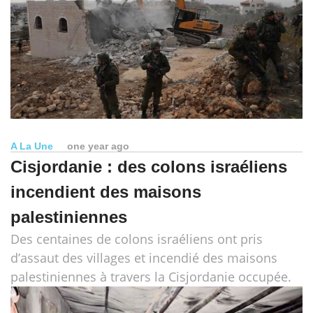
A La Une
one year ago
Cisjordanie : des colons israéliens
incendient des maisons
palestiniennes
Des centaines de colons israéliens ont pris
d’assaut des villages et incendié des maisons
palestiniennes à travers la Cisjordanie occupée.