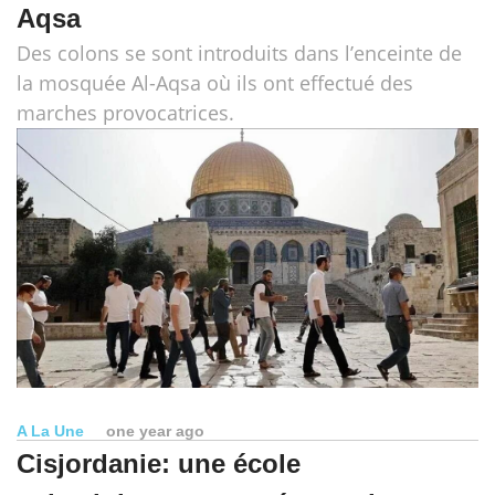
Aqsa
Des colons se sont introduits dans l’enceinte de
la mosquée Al-Aqsa où ils ont effectué des
marches provocatrices.
A La Une
one year ago
Cisjordanie: une école