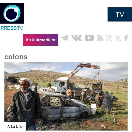
TV
colons
A La Une