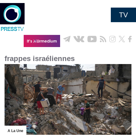
TV
frappes israéliennes
A La Une