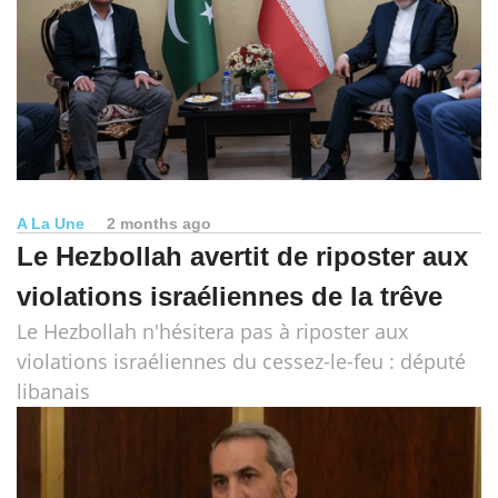
A La Une
2 months ago
Le Hezbollah avertit de riposter aux
violations israéliennes de la trêve
Le Hezbollah n'hésitera pas à riposter aux
violations israéliennes du cessez-le-feu : député
libanais