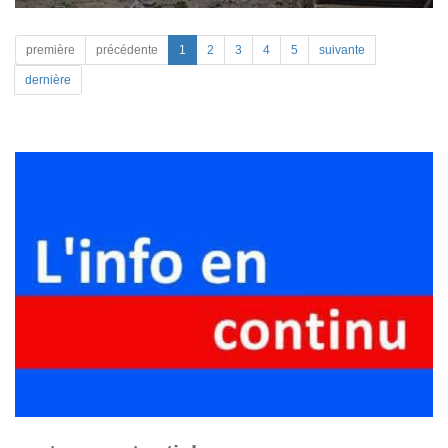
première
précédente
1
2
3
4
5
suivante
dernière