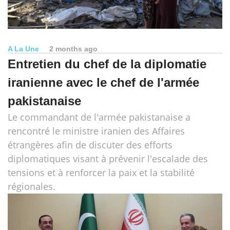
A La Une
2 months ago
Entretien du chef de la diplomatie
iranienne avec le chef de l'armée
pakistanaise
Le commandant de l'armée pakistanaise a
rencontré le ministre iranien des Affaires
étrangères afin de discuter des efforts
diplomatiques visant à prévenir l'escalade des
tensions et à renforcer la paix et la stabilité
régionales.