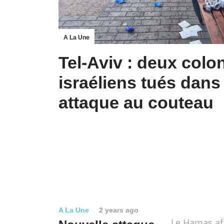
A La Une
Tel-Aviv : deux colo
israéliens tués dans
attaque au couteau
A La Une
2 years ago
Le Hamas af