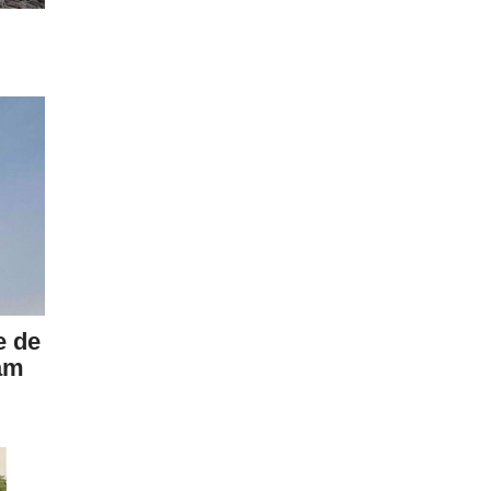
e de
am