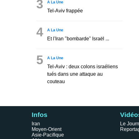
3
A La Une
Tel-Aviv frappée
4
A La Une
Et l'Iran "bombarde" Israël ...
5
A La Une
Tel-Aviv : deux colons israéliens
tués dans une attaque au
couteau
Infos
Vidéo
Iran
Le Journ
Moyen-Orient
Reporta
Asie-Pacifique