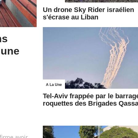
Un drone Sky Rider israélien
s'écrase au Liban
ns
 une
A La Une
Tel-Aviv frappée par le barrag
roquettes des Brigades Qass
firme avoir