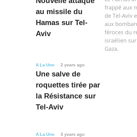
Nouvelle attaque
frappé aux m
au missile du
de Tel-Aviv e
Hamas sur Tel-
aux bombar
féroces du 
Aviv
israélien su
Gaza.
A La Une
2 years ago
Une salve de
roquettes tirée par
la Résistance sur
Tel-Aviv
A La Une
3 years ago