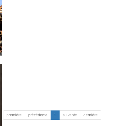
première
précédente
1
suivante
dernière