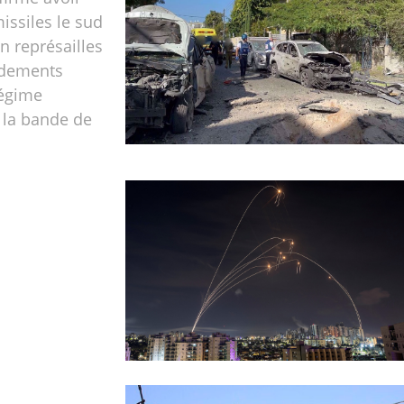
issiles le sud
n représailles
dements
régime
r la bande de