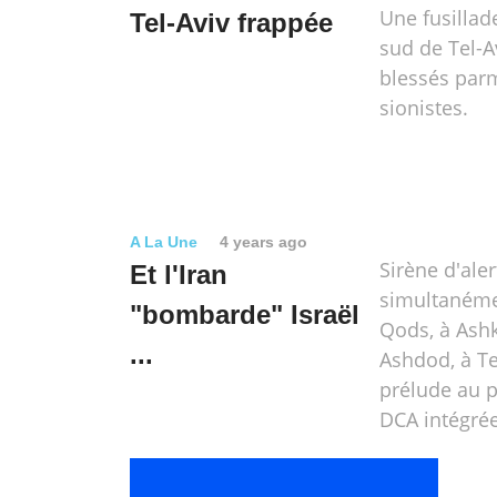
Une fusillad
Tel-Aviv frappée
sud de Tel-Av
blessés parm
sionistes.
A La Une
4 years ago
Sirène d'ale
Et l'Iran
simultanémen
"bombarde" Israël
Qods, à Ashk
...
Ashdod, à Tel
prélude au p
DCA intégrée