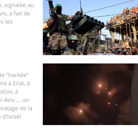
e, signalée au
iv, a fait de
i les
rte "hackée"
t à Eilat, à
elon, à
-Aviv.... un
iratage de la
 d'Israël