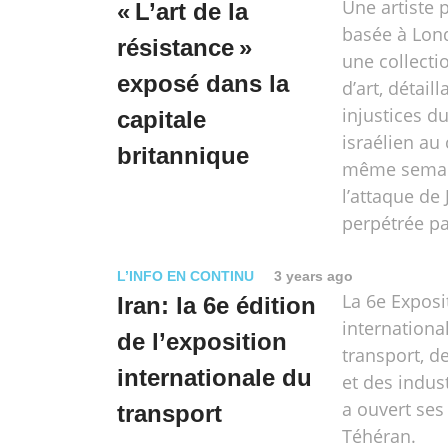
Une artiste 
« L’art de la
basée à Lond
résistance »
une collecti
exposé dans la
d’art, détaill
injustices d
capitale
israélien au
britannique
même semai
l’attaque de 
perpétrée pa
L’INFO EN CONTINU
3 years ago
La 6e Exposi
Iran: la 6e édition
internationa
de l’exposition
transport, de
internationale du
et des indus
a ouvert ses
transport
Téhéran.