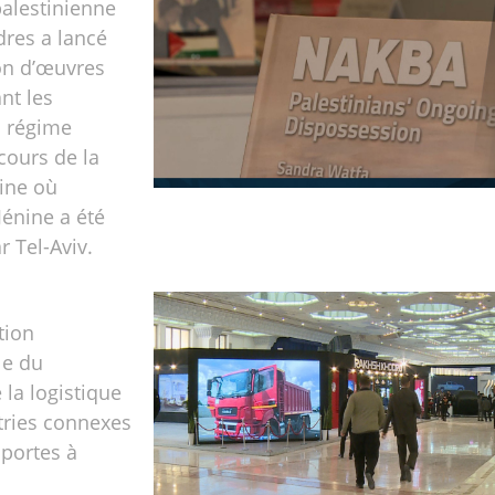
palestinienne
res a lancé
on d’œuvres
ant les
u régime
 cours de la
ne où
Jénine a été
r Tel-Aviv.
tion
le du
 la logistique
tries connexes
 portes à