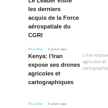
Le Leader visite
les derniers
acquis de la Force
aérospatiale du
CGRI
A La Une
3 years ago
L'Iran expos
Kenya: l'Iran
agricoles et
expose ses drones
cartographi
agricoles et
cartographiques
A La Une
3 years ago