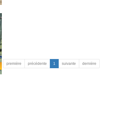
première
précédente
1
suivante
dernière