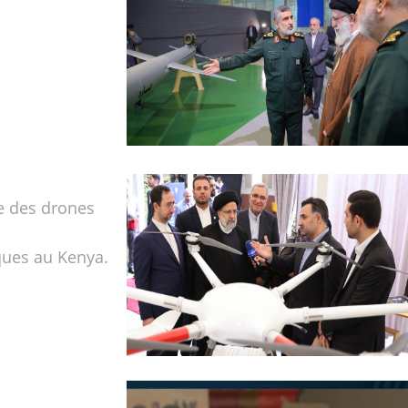
e des drones
ques au Kenya.