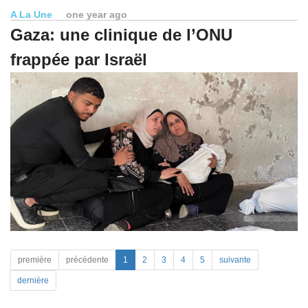
A La Une
one year ago
Gaza: une clinique de l’ONU
frappée par Israël
première
précédente
1
2
3
4
5
suivante
dernière