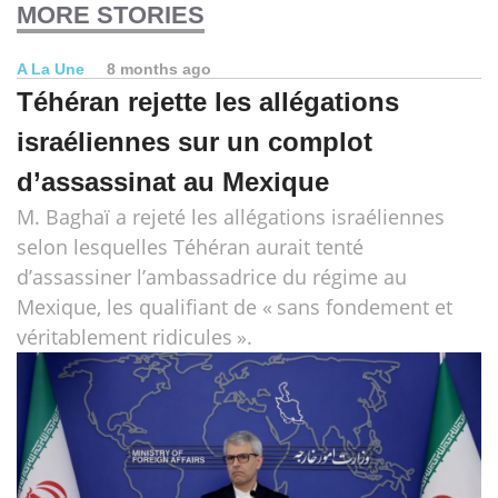
MORE STORIES
A La Une
8 months ago
Téhéran rejette les allégations
israéliennes sur un complot
d’assassinat au Mexique
M. Baghaï a rejeté les allégations israéliennes
selon lesquelles Téhéran aurait tenté
d’assassiner l’ambassadrice du régime au
Mexique, les qualifiant de « sans fondement et
véritablement ridicules ».