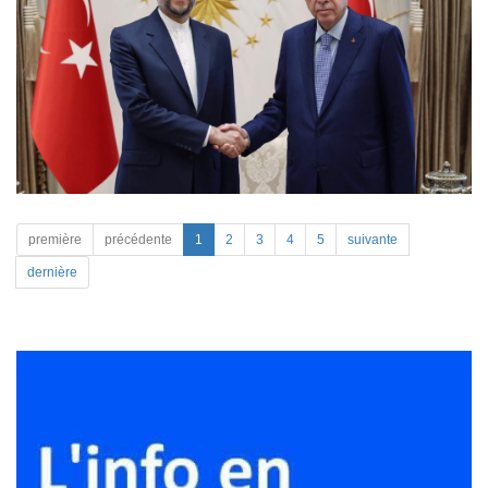
première
précédente
1
2
3
4
5
suivante
dernière