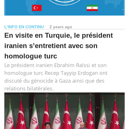
L’INFO EN CONTINU
2 years ago
En visite en Turquie, le président
iranien s’entretient avec son
homologue turc
Le président iranien Ebrahim Raïssi et son
homologue turc Recep Tayyip Erdogan ont
discuté du génocide à Gaza ainsi que des
relations bilatérales.