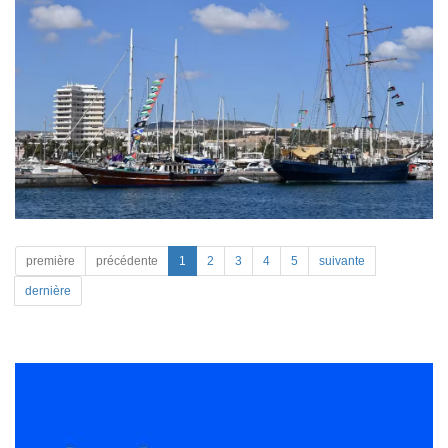
première
précédente
1
2
3
4
5
suivante
dernière