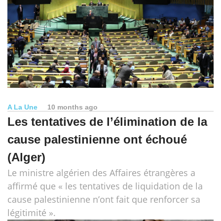
A La Une
10 months ago
Les tentatives de l’élimination de la
cause palestinienne ont échoué
(Alger)
Le ministre algérien des Affaires étrangères a
affirmé que « les tentatives de liquidation de la
cause palestinienne n’ont fait que renforcer sa
légitimité ».