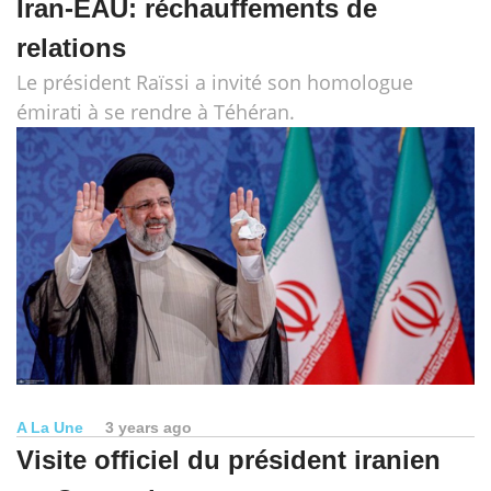
Iran-EAU: réchauffements de
relations
Le président Raïssi a invité son homologue
émirati à se rendre à Téhéran.
A La Une
3 years ago
Visite officiel du président iranien