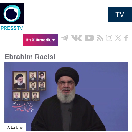
TV
Ebrahim Raeisi
A La Une