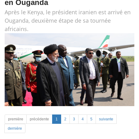
en Ouganda
Après le Kenya, le président iranien est arrivé en
Ouganda, deuxième étape de sa tournée
africains.
première
précédente
1
2
3
4
5
suivante
dernière