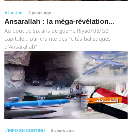
A La Une
4 years ago
Ansarallah : la méga-révélation...
Au bout de six ans de guerre Riyad/US/GB
capitule... par crainte des "cités balistiques
d'Ansarallah"
L’INFO EN CONTINU
5 years ago