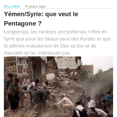
A La Une
4 years ago
Yémen/Syrie: que veut le
Pentagone ?
Longtemps, les Yankees ont prétendu n'être en
Syrie que pour les beaux yeux des Kurdes et que
le pétrole malodorant de Deir ez-Zor et de
Hassaké ne les intéressait pas.