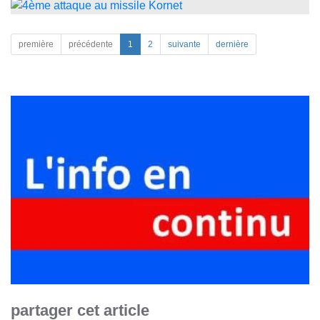
première
précédente
1
2
suivante
dernière
partager cet article