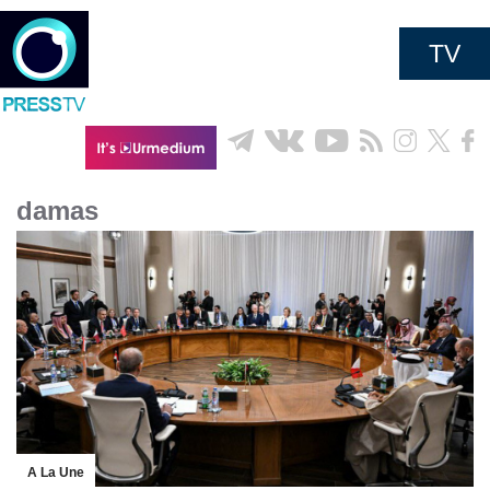
TV
damas
A La Une