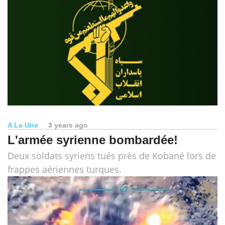
A La Une
3 years ago
L'armée syrienne bombardée!
Deux soldats syriens tués près de Kobané lors de
frappes aériennes turques.