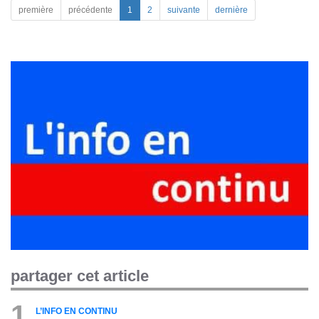
première
précédente
1
2
suivante
dernière
partager cet article
1
L’INFO EN CONTINU